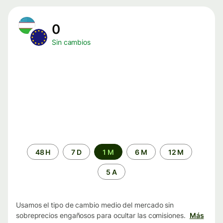
0
Sin cambios
Periodo
48 H
7 D
1 M
6 M
12 M
de
tiempo
5 A
Usamos el tipo de cambio medio del mercado sin
sobreprecios engañosos para ocultar las comisiones.
Más