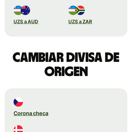
UZS a AUD
UZS a ZAR
Cambiar divisa de
origen
Corona checa