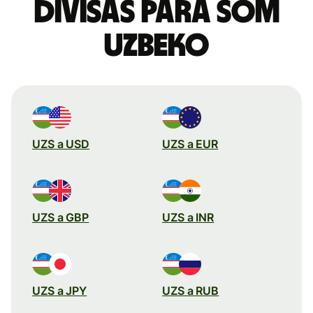
divisas para som
uzbeko
UZS a USD
UZS a EUR
UZS a GBP
UZS a INR
UZS a JPY
UZS a RUB