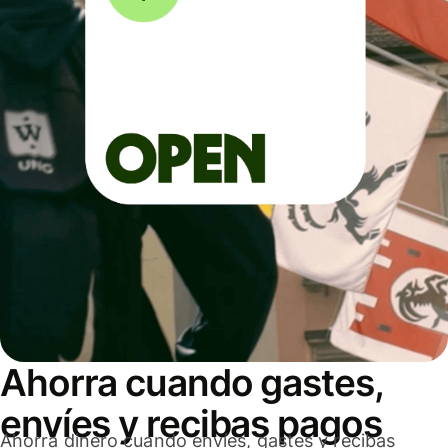
Ahorra cuando gastes,
envíes y recibas pagos
Ahorra dinero cuando envíes, gastes y recibas