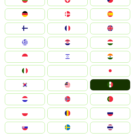
България
Switzerland
Czechia
Deutschland
Denmark
España
Suomi
France
United Kingdom
Greece
Hrvatska
Magyarország
Indonesia
Israel
India
Italia
JA
Japan
Mexico
South Korea
Malay
Nederland
Norge
Portugal
Polska
România
Россия
Slovensko
Ruoŧŧa
ไทย