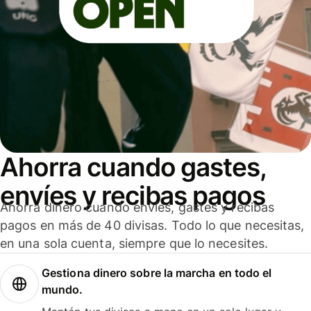
Ahorra cuando gastes,
envíes y recibas pagos
Ahorra dinero cuando envíes, gastes y recibas
pagos en más de 40 divisas. Todo lo que necesitas,
en una sola cuenta, siempre que lo necesites.
Gestiona dinero sobre la marcha en todo el
mundo.