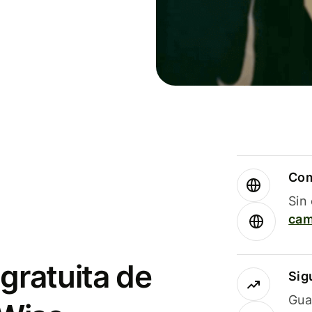
Com
Sin
cam
gratuita de
Sig
Gua