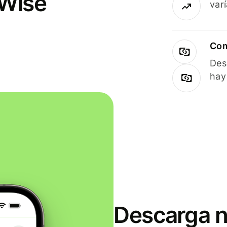
 Wise
var
Com
Des
hay
Descarga n