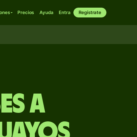
iones
Precios
Ayuda
Entra
Regístrate
es a
guayos