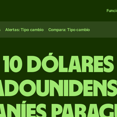
Func
s
Alertas: Tipo cambio
Compara: Tipo cambio
10 dólares
adounidens
níes para