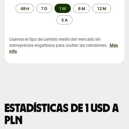
Periodo
48 H
7 D
1 M
6 M
12 M
de
tiempo
5 A
Usamos el tipo de cambio medio del mercado sin
sobreprecios engañosos para ocultar las comisiones.
Más
info
Estadísticas de 1 USD a
PLN