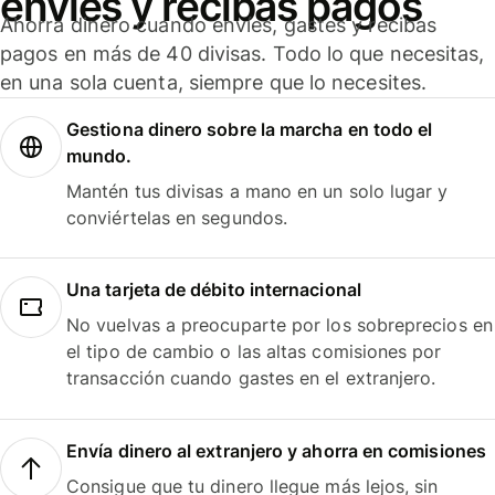
envíes y recibas pagos
Ahorra dinero cuando envíes, gastes y recibas
pagos en más de 40 divisas. Todo lo que necesitas,
en una sola cuenta, siempre que lo necesites.
Gestiona dinero sobre la marcha en todo el
mundo.
Mantén tus divisas a mano en un solo lugar y
conviértelas en segundos.
Una tarjeta de débito internacional
No vuelvas a preocuparte por los sobreprecios en
el tipo de cambio o las altas comisiones por
transacción cuando gastes en el extranjero.
Envía dinero al extranjero y ahorra en comisiones
Consigue que tu dinero llegue más lejos, sin