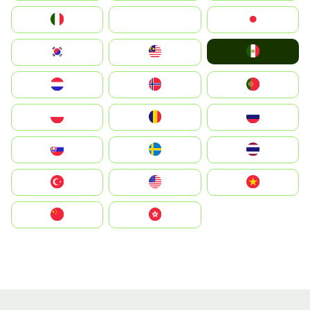
Italia
JA
Japan
Mexico
South Korea
Malay
Nederland
Norge
Portugal
Polska
România
Россия
Slovensko
Ruoŧŧa
ไทย
Türkiye
United States
Vietnam
中国
中國香港特別行政區