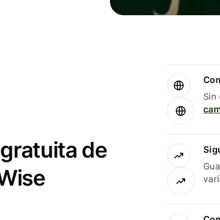
Com
Sin
cam
gratuita de
Sig
Gua
 Wise
var
Com