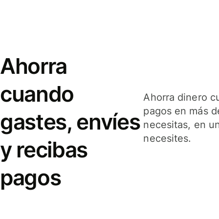
Ahorra
cuando
Ahorra dinero c
pagos en más de
gastes, envíes
necesitas, en u
necesites.
y recibas
pagos