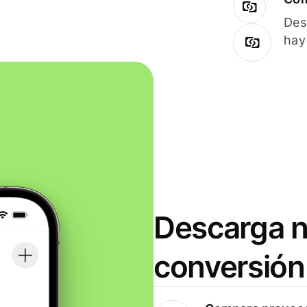
Des
hay
Descarga n
conversión