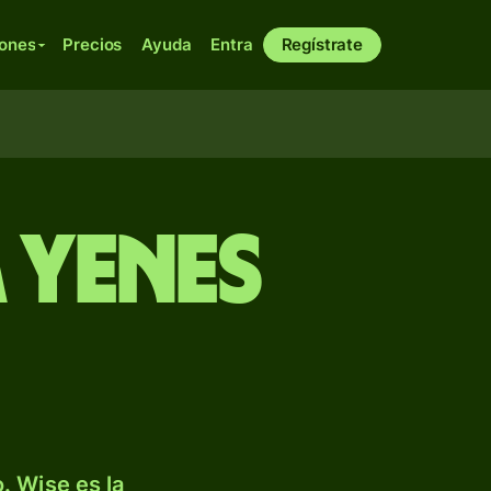
iones
Precios
Ayuda
Entra
Regístrate
a yenes
. Wise es la