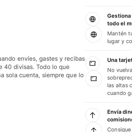
Gestiona 
todo el 
Mantén tu
lugar y c
uando envíes, gastes y recibas
Una tarje
 40 divisas. Todo lo que
No vuelva
na sola cuenta, siempre que lo
sobreprec
las altas
cuando ga
Envía din
comision
Consigue 