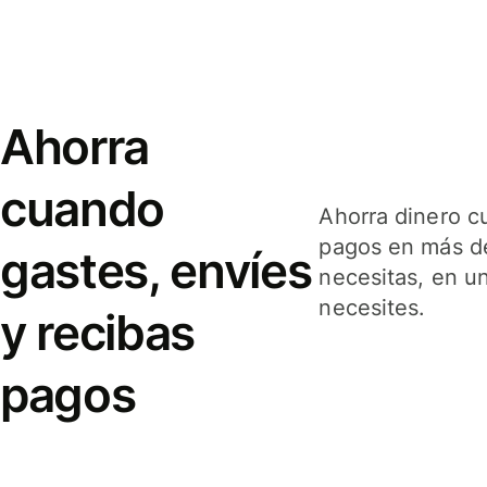
Ahorra
cuando
Ahorra dinero c
pagos en más de
gastes, envíes
necesitas, en u
necesites.
y recibas
pagos