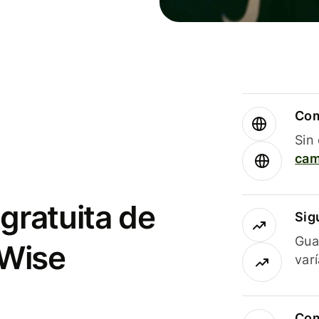
Com
Sin
cam
gratuita de
Sig
Gua
 Wise
var
Com