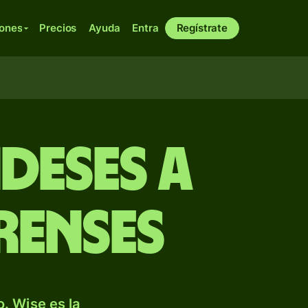
iones
Precios
Ayuda
Entra
Regístrate
deses a
renses
. Wise es la