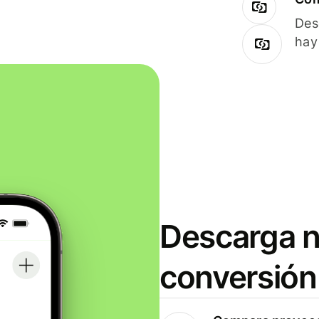
Des
hay
Descarga n
conversión