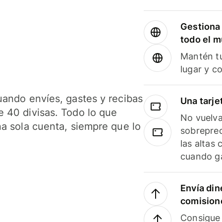
Gestiona 
todo el 
Mantén tu
lugar y c
uando envíes, gastes y recibas
Una tarje
 40 divisas. Todo lo que
No vuelva
na sola cuenta, siempre que lo
sobreprec
las altas
cuando ga
Envía din
comision
Consigue 