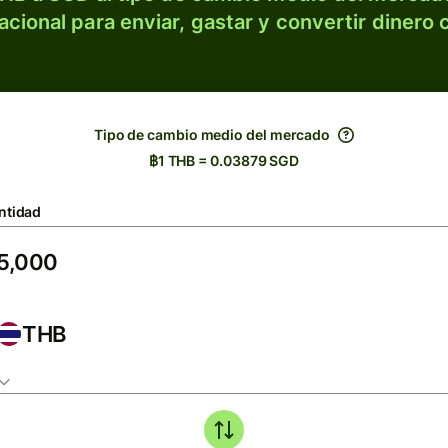
acional para enviar, gastar y convertir dinero 
Tipo de cambio medio del mercado
฿1 THB = 0.03879 SGD
ntidad
THB