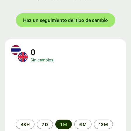
Haz un seguimiento del tipo de cambio
0
Sin cambios
Periodo
48 H
7 D
1 M
6 M
12 M
de