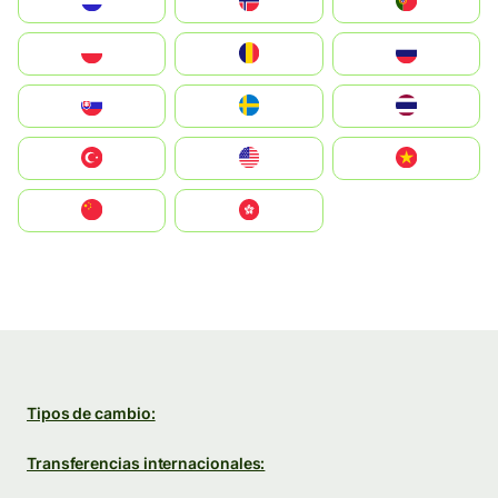
Nederland
Norge
Portugal
Polska
România
Россия
Slovensko
Ruoŧŧa
ไทย
Türkiye
United States
Vietnam
中国
中國香港特別行政區
Tipos de cambio:
Transferencias internacionales: