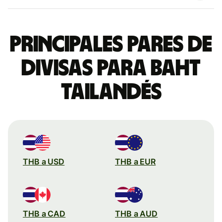
Principales pares de
divisas para baht
tailandés
THB a USD
THB a EUR
THB a CAD
THB a AUD