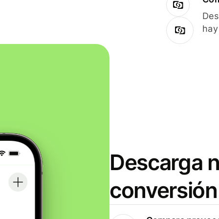
Des
hay
Descarga n
conversión