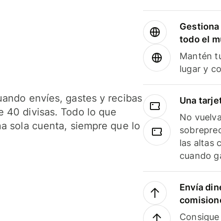
Gestiona 
todo el 
Mantén tu
lugar y c
uando envíes, gastes y recibas
Una tarje
 40 divisas. Todo lo que
No vuelva
na sola cuenta, siempre que lo
sobreprec
las altas
cuando ga
Envía din
comision
Consigue 