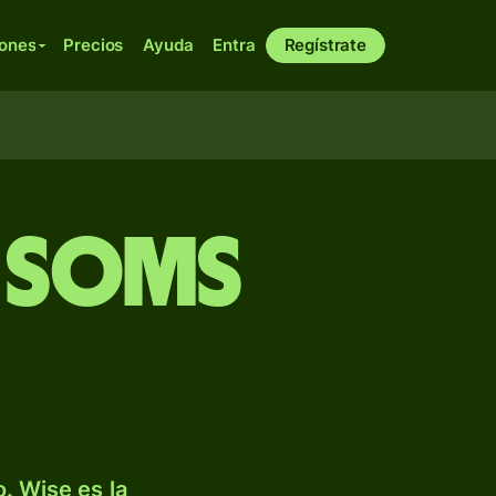
iones
Precios
Ayuda
Entra
Regístrate
 soms
. Wise es la