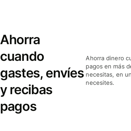
Ahorra
cuando
Ahorra dinero c
pagos en más de
gastes, envíes
necesitas, en u
necesites.
y recibas
pagos