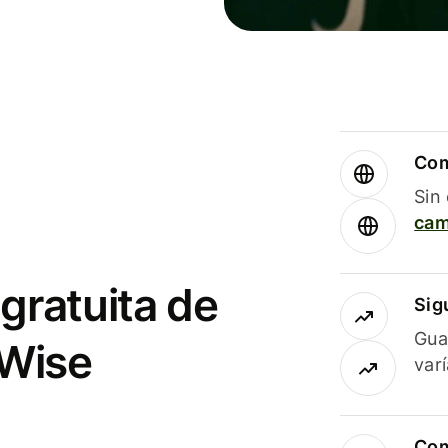
Com
Sin
cam
gratuita de
Sig
Gua
 Wise
var
Com