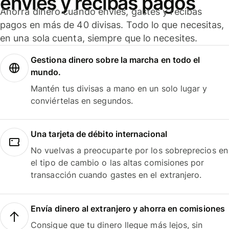
envíes y recibas pagos
Ahorra dinero cuando envíes, gastes y recibas
pagos en más de 40 divisas. Todo lo que necesitas,
en una sola cuenta, siempre que lo necesites.
Gestiona dinero sobre la marcha en todo el
mundo.
Mantén tus divisas a mano en un solo lugar y
conviértelas en segundos.
Una tarjeta de débito internacional
No vuelvas a preocuparte por los sobreprecios en
el tipo de cambio o las altas comisiones por
transacción cuando gastes en el extranjero.
Envía dinero al extranjero y ahorra en comisiones
Consigue que tu dinero llegue más lejos, sin