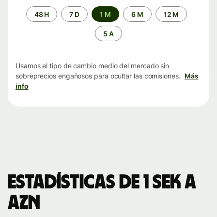
Periodo
48 H
7 D
1 M
6 M
12 M
de
tiempo
5 A
Usamos el tipo de cambio medio del mercado sin
sobreprecios engañosos para ocultar las comisiones.
Más
info
Estadísticas de 1 SEK a
AZN