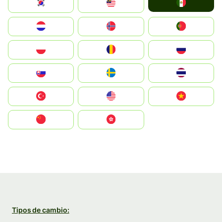
Mexico
South Korea
Malay
Nederland
Norge
Portugal
Polska
România
Россия
Slovensko
Ruoŧŧa
ไทย
Türkiye
United States
Vietnam
中国
中國香港特別行政區
Tipos de cambio: