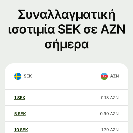
Συναλλαγματική
ισοτιμία SEK σε AZN
σήμερα
SEK
AZN
1
SEK
0.18
AZN
5
SEK
0.90
AZN
10
SEK
1.79
AZN