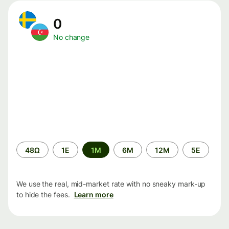
0
No change
Time
48Ω
1Ε
1M
6M
12M
5Ε
period
We use the real, mid-market rate with no sneaky mark-up
to hide the fees.
Learn more