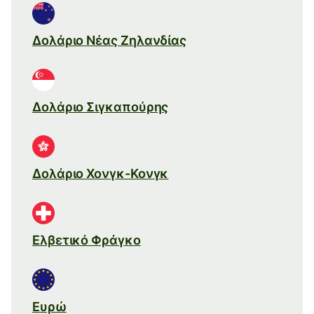
Δολάριο Νέας Ζηλανδίας
Δολάριο Σιγκαπούρης
Δολάριο Χονγκ-Κονγκ
Ελβετικό Φράγκο
Ευρώ