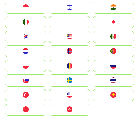
Indonesia
Israel
India
Italia
JA
Japan
South Korea
Malay
Mexico
Nederland
Norge
Portugal
Polska
România
Россия
Slovensko
Ruoŧŧa
ไทย
Türkiye
United States
Vietnam
中国
中國香港特別行政區