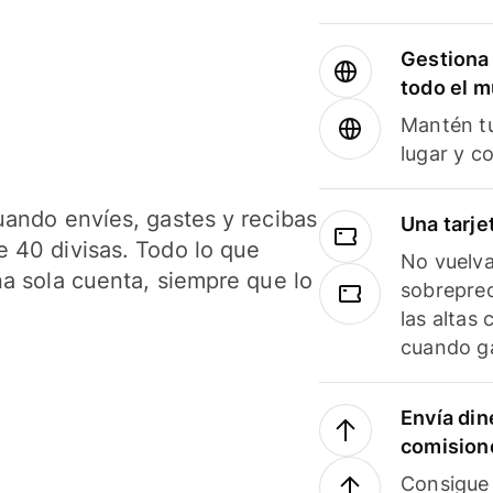
Gestiona 
todo el 
Mantén tu
lugar y c
uando envíes, gastes y recibas
Una tarje
 40 divisas. Todo lo que
No vuelva
na sola cuenta, siempre que lo
sobreprec
las altas
cuando ga
Envía din
comision
Consigue 