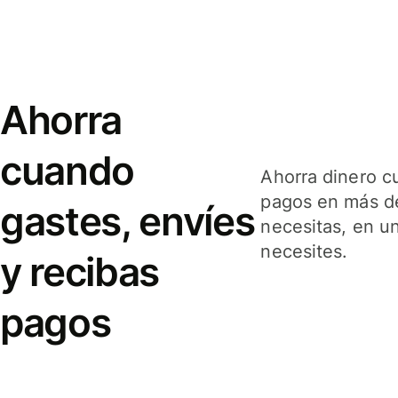
Ahorra
cuando
Ahorra dinero c
pagos en más de
gastes, envíes
necesitas, en u
necesites.
y recibas
pagos