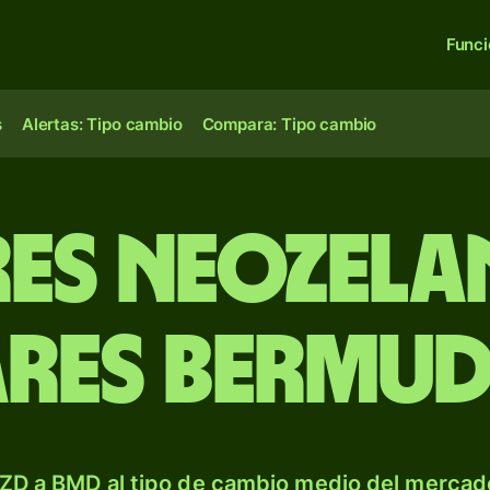
Func
s
Alertas: Tipo cambio
Compara: Tipo cambio
es neozela
res bermu
ZD a BMD al tipo de cambio medio del mercado