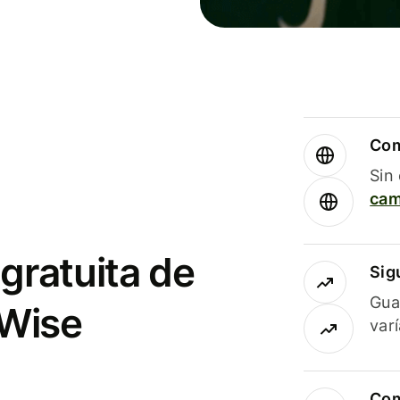
Com
Sin
cam
gratuita de
Sig
Gua
 Wise
var
Com