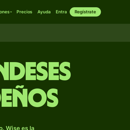
iones
Precios
Ayuda
Entra
Regístrate
ndeses
deños
. Wise es la