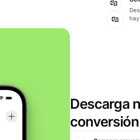
Des
hay
Descarga n
conversión