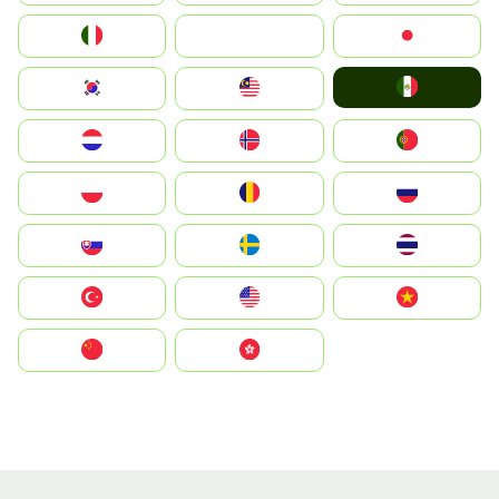
Italia
JA
Japan
Mexico
South Korea
Malay
Nederland
Norge
Portugal
Polska
România
Россия
Slovensko
Ruoŧŧa
ไทย
Türkiye
United States
Vietnam
中国
中國香港特別行政區