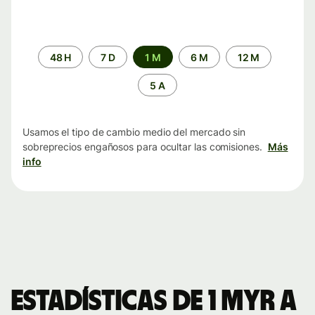
Periodo
48 H
7 D
1 M
6 M
12 M
de
tiempo
5 A
Usamos el tipo de cambio medio del mercado sin
sobreprecios engañosos para ocultar las comisiones.
Más
info
Estadísticas de 1 MYR a