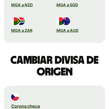
MGA a NZD
MGA a SGD
MGA a ZAR
MGA a AUD
Cambiar divisa de
origen
Corona checa