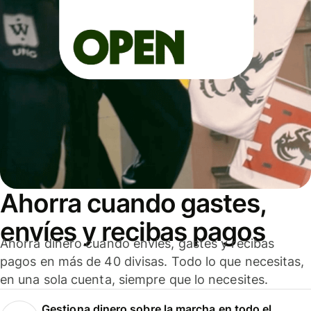
Ahorra cuando gastes,
envíes y recibas pagos
Ahorra dinero cuando envíes, gastes y recibas
pagos en más de 40 divisas. Todo lo que necesitas,
en una sola cuenta, siempre que lo necesites.
Gestiona dinero sobre la marcha en todo el