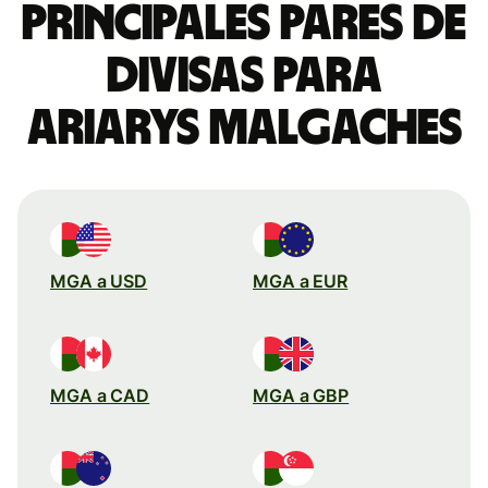
Principales pares de
divisas para
ariarys malgaches
MGA a USD
MGA a EUR
MGA a CAD
MGA a GBP