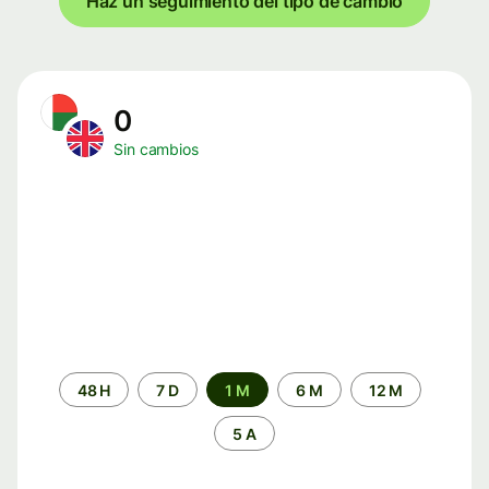
Haz un seguimiento del tipo de cambio
0
Sin cambios
Periodo
48 H
7 D
1 M
6 M
12 M
de
tiempo
5 A