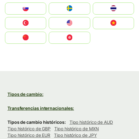
Slovensko
Ruoŧŧa
ไทย
Türkiye
United States
Vietnam
中国
中國香港特別行政區
Tipos de cambio:
Transferencias internacionales:
Tipos de cambio históricos:
Tipo histórico de AUD
Tipo histórico de GBP
Tipo histórico de MXN
Tipo histórico de EUR
Tipo histórico de JPY