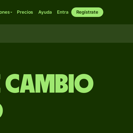
iones
Precios
Ayuda
Entra
Regístrate
e Cambio
D