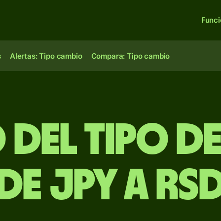
Func
s
Alertas: Tipo cambio
Compara: Tipo cambio
 del Tipo d
de JPY a RS