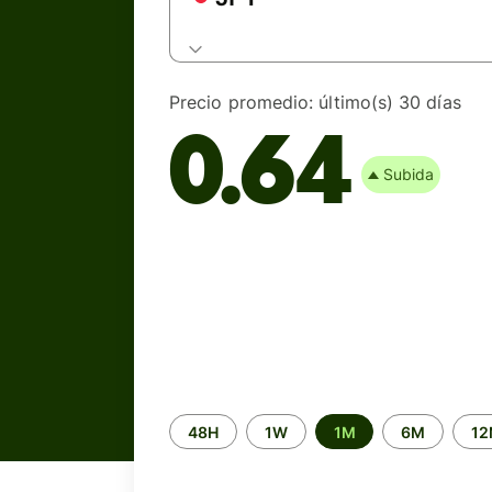
Precio promedio:
último(s) 30 días
0.64
Subida
Time
48H
1W
1M
6M
1
period