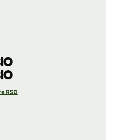
bio
bio
re RSD