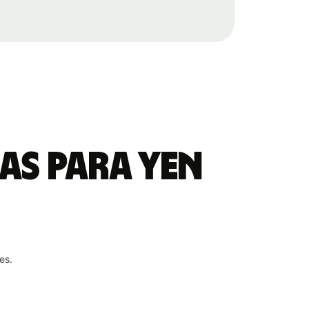
sas para yen
es.