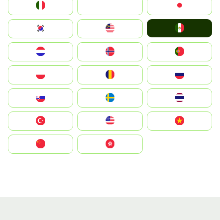
Italia
JA
Japan
Mexico
South Korea
Malay
Nederland
Norge
Portugal
Polska
România
Россия
Slovensko
Ruoŧŧa
ไทย
Türkiye
United States
Vietnam
中国
中國香港特別行政區