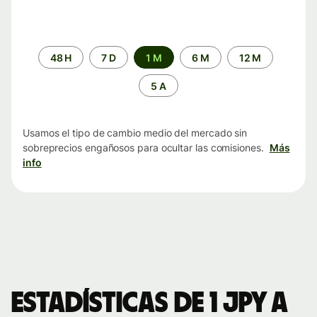
Periodo
48 H
7 D
1 M
6 M
12 M
de
tiempo
5 A
Usamos el tipo de cambio medio del mercado sin
sobreprecios engañosos para ocultar las comisiones.
Más
info
Estadísticas de 1 JPY a