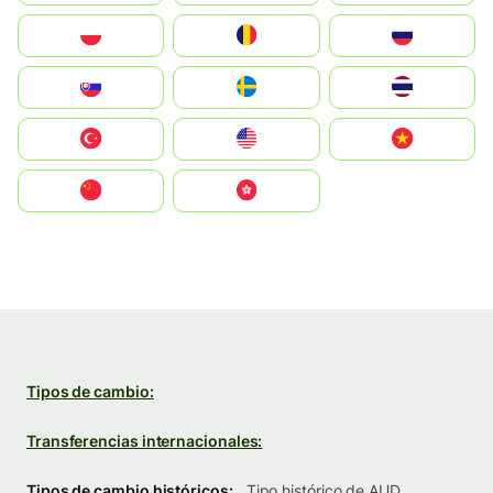
Polska
România
Россия
Slovensko
Ruoŧŧa
ไทย
Türkiye
United States
Vietnam
中国
中國香港特別行政區
Tipos de cambio:
Transferencias internacionales:
Tipos de cambio históricos:
Tipo histórico de AUD