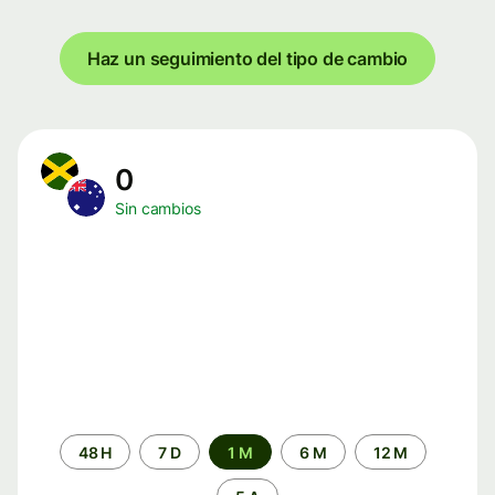
Haz un seguimiento del tipo de cambio
0
Sin cambios
Periodo
48 H
7 D
1 M
6 M
12 M
de
tiempo