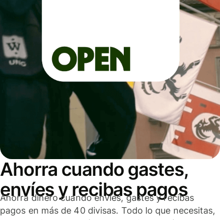
Ahorra cuando gastes,
envíes y recibas pagos
Ahorra dinero cuando envíes, gastes y recibas
pagos en más de 40 divisas. Todo lo que necesitas,