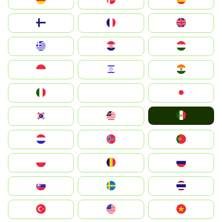
Suomi
France
United Kingdom
Greece
Hrvatska
Magyarország
Indonesia
Israel
India
Italia
JA
Japan
Mexico
South Korea
Malay
Nederland
Norge
Portugal
Polska
România
Россия
Slovensko
Ruoŧŧa
ไทย
Türkiye
United States
Vietnam