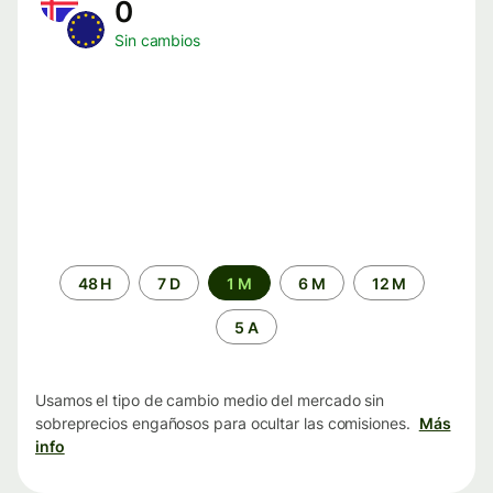
0
Sin cambios
Periodo
48 H
7 D
1 M
6 M
12 M
de
tiempo
5 A
Usamos el tipo de cambio medio del mercado sin
sobreprecios engañosos para ocultar las comisiones.
Más
info