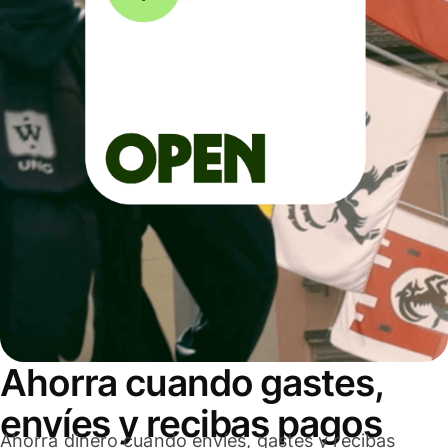
Ahorra cuando gastes,
envíes y recibas pagos
Ahorra dinero cuando envíes, gastes y recibas