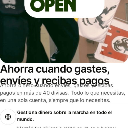
Ahorra cuando gastes,
envíes y recibas pagos
Ahorra dinero cuando envíes, gastes y recibas
pagos en más de 40 divisas. Todo lo que necesitas,
en una sola cuenta, siempre que lo necesites.
Gestiona dinero sobre la marcha en todo el
mundo.