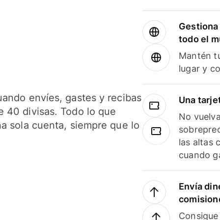
Gestiona 
todo el 
Mantén tu
lugar y c
uando envíes, gastes y recibas
Una tarje
 40 divisas. Todo lo que
No vuelva
na sola cuenta, siempre que lo
sobreprec
las altas
cuando ga
Envía din
comision
Consigue 