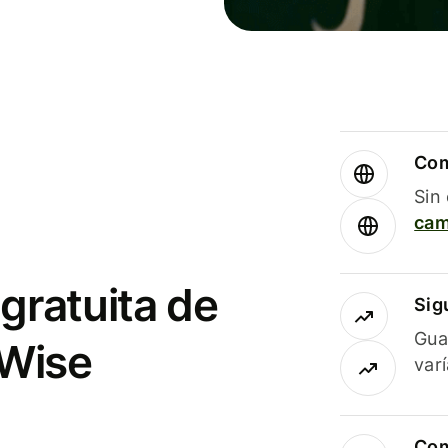
Com
Sin
cam
gratuita de
Sig
Gua
 Wise
var
Com