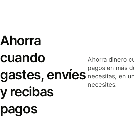
Ahorra
cuando
Ahorra dinero c
pagos en más de
gastes, envíes
necesitas, en u
necesites.
y recibas
pagos