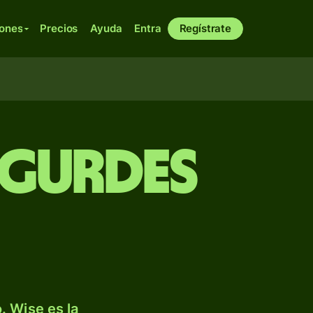
iones
Precios
Ayuda
Entra
Regístrate
 gurdes
. Wise es la