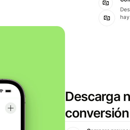
Des
hay
Descarga n
conversión