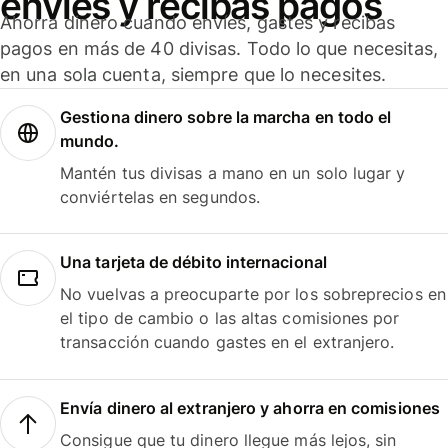
envíes y recibas pagos
Ahorra dinero cuando envíes, gastes y recibas
pagos en más de 40 divisas. Todo lo que necesitas,
en una sola cuenta, siempre que lo necesites.
Gestiona dinero sobre la marcha en todo el
mundo.
Mantén tus divisas a mano en un solo lugar y
conviértelas en segundos.
Una tarjeta de débito internacional
No vuelvas a preocuparte por los sobreprecios en
el tipo de cambio o las altas comisiones por
transacción cuando gastes en el extranjero.
Envía dinero al extranjero y ahorra en comisiones
Consigue que tu dinero llegue más lejos, sin