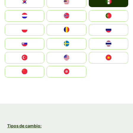
Mexico
South Korea
Malay
Nederland
Norge
Portugal
Polska
România
Россия
Slovensko
Ruoŧŧa
ไทย
Türkiye
United States
Vietnam
中国
中國香港特別行政區
Tipos de cambio: