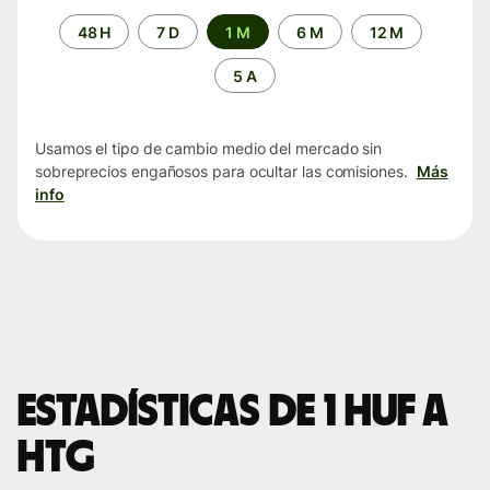
Periodo
48 H
7 D
1 M
6 M
12 M
de
tiempo
5 A
Usamos el tipo de cambio medio del mercado sin
sobreprecios engañosos para ocultar las comisiones.
Más
info
Estadísticas de 1 HUF a
HTG