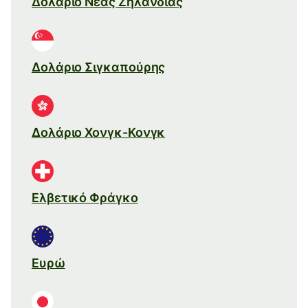
Δολάριο Νέας Ζηλανδίας
Δολάριο Σιγκαπούρης
Δολάριο Χονγκ-Κονγκ
Ελβετικό Φράγκο
Ευρώ