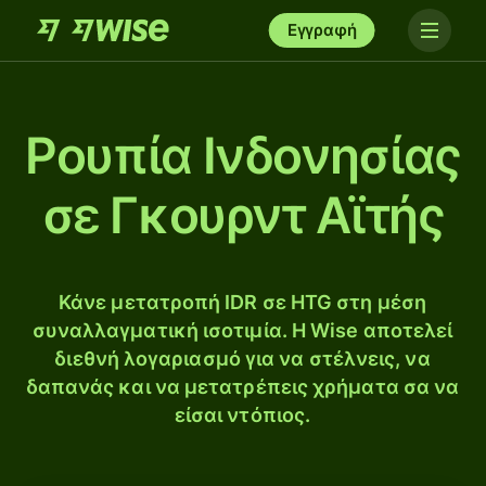
Εγγραφή
Ρουπία Ινδονησίας
σε Γκουρντ Αϊτής
Κάνε μετατροπή IDR σε HTG στη μέση
συναλλαγματική ισοτιμία. Η Wise αποτελεί
διεθνή λογαριασμό για να στέλνεις, να
δαπανάς και να μετατρέπεις χρήματα σα να
είσαι ντόπιος.