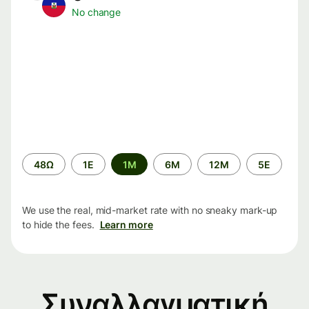
No change
Time
48Ω
1Ε
1M
6M
12M
5Ε
period
We use the real, mid-market rate with no sneaky mark-up
to hide the fees.
Learn more
Συναλλαγματική