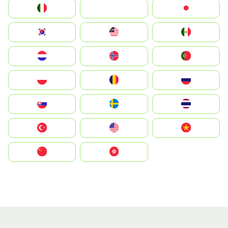
Italia
JA
Japan
South Korea
Malay
Mexico
Nederland
Norge
Portugal
Polska
România
Россия
Slovensko
Ruoŧŧa
ไทย
Türkiye
United States
Vietnam
中国
中國香港特別行政區