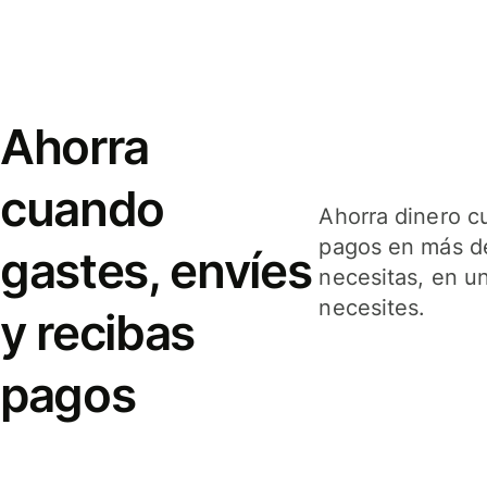
Ahorra
cuando
Ahorra dinero c
pagos en más de
gastes, envíes
necesitas, en u
necesites.
y recibas
pagos