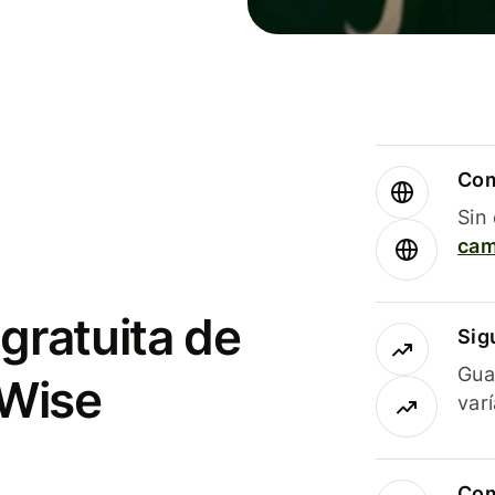
Com
Sin
cam
gratuita de
Sig
Gua
 Wise
var
Com