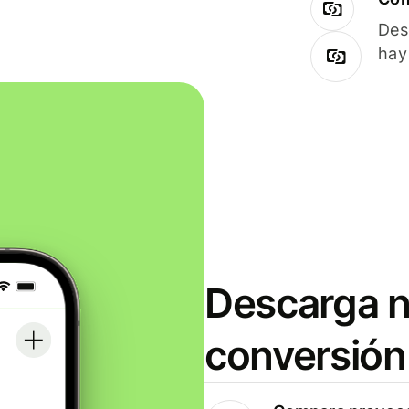
Des
hay
Descarga n
conversión