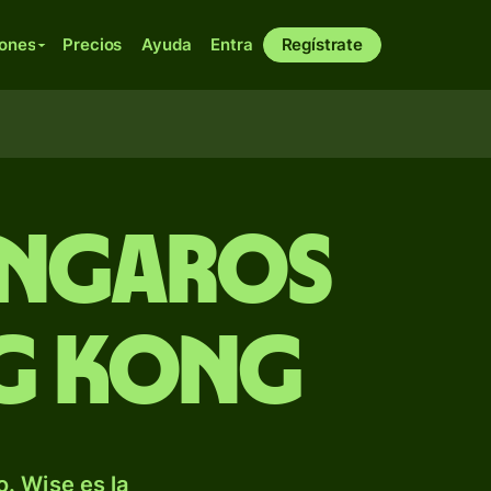
iones
Precios
Ayuda
Entra
Regístrate
úngaros
ng Kong
. Wise es la