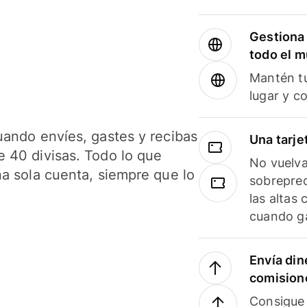
Gestiona 
todo el 
Mantén tu
lugar y c
uando envíes, gastes y recibas
Una tarje
 40 divisas. Todo lo que
No vuelva
na sola cuenta, siempre que lo
sobreprec
las altas
cuando ga
Envía din
comision
Consigue 