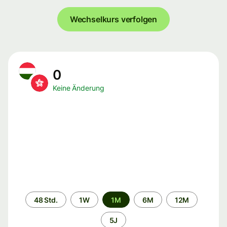
Wechselkurs verfolgen
0
Keine Änderung
Zeitraum
48 Std.
1W
1M
6M
12M
5J