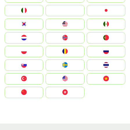
Italia
JA
Japan
South Korea
Malay
Mexico
Nederland
Norge
Portugal
Polska
România
Россия
Slovensko
Ruoŧŧa
ไทย
Türkiye
United States
Vietnam
中国
中國香港特別行政區