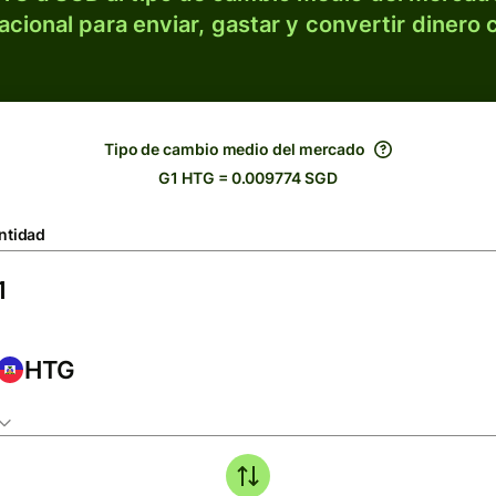
acional para enviar, gastar y convertir dinero 
Tipo de cambio medio del mercado
G1 HTG = 0.009774 SGD
ntidad
HTG