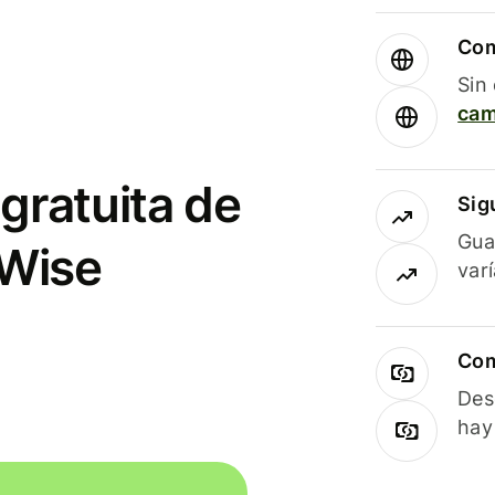
Com
Sin
cam
gratuita de
Sig
Gua
 Wise
var
Com
Des
hay