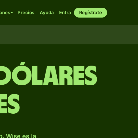
iones
Precios
Ayuda
Entra
Regístrate
 dólares
es
. Wise es la