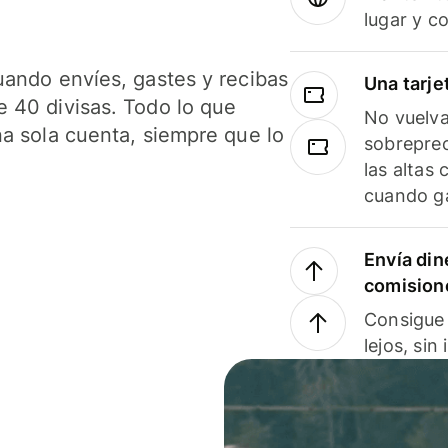
lugar y c
uando envíes, gastes y recibas
Una tarje
 40 divisas. Todo lo que
No vuelva
na sola cuenta, siempre que lo
sobreprec
las altas
cuando ga
Envía din
comision
Consigue 
lejos, sin