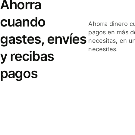
Ahorra
cuando
Ahorra dinero c
pagos en más de
gastes, envíes
necesitas, en u
necesites.
y recibas
pagos