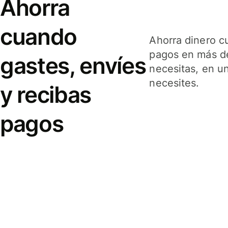
Ahorra
cuando
Ahorra dinero c
pagos en más de
gastes, envíes
necesitas, en u
necesites.
y recibas
pagos