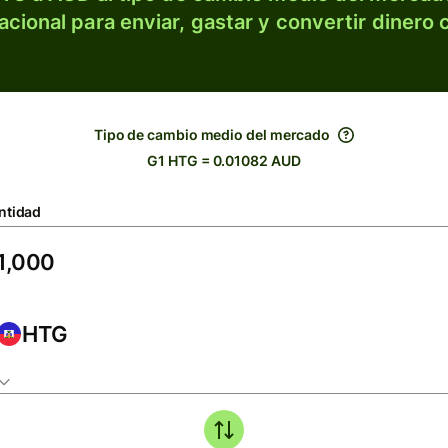
acional para enviar, gastar y convertir dinero 
Tipo de cambio medio del mercado
G1 HTG = 0.01082 AUD
ntidad
HTG