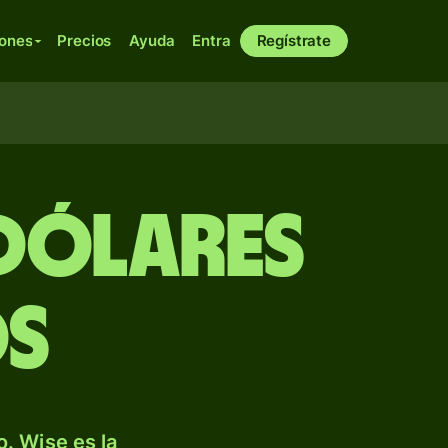
iones
Precios
Ayuda
Entra
Regístrate
dólares
os
. Wise es la