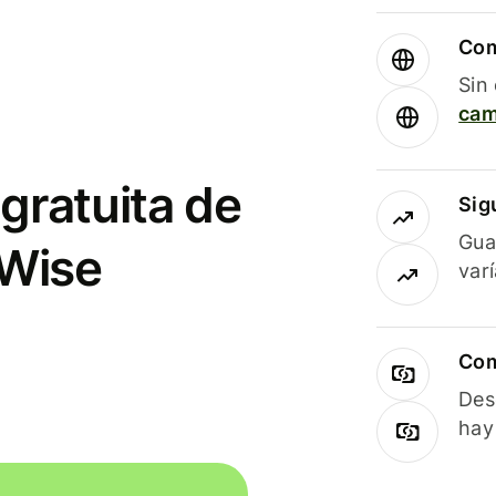
Com
Sin
cam
gratuita de
Sig
Gua
 Wise
var
Com
Des
hay