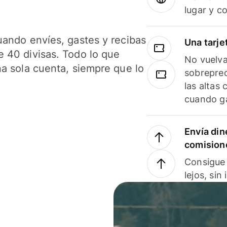
lugar y c
uando envíes, gastes y recibas
Una tarje
 40 divisas. Todo lo que
No vuelva
na sola cuenta, siempre que lo
sobreprec
las altas
cuando ga
Envía din
comision
Consigue 
lejos, sin