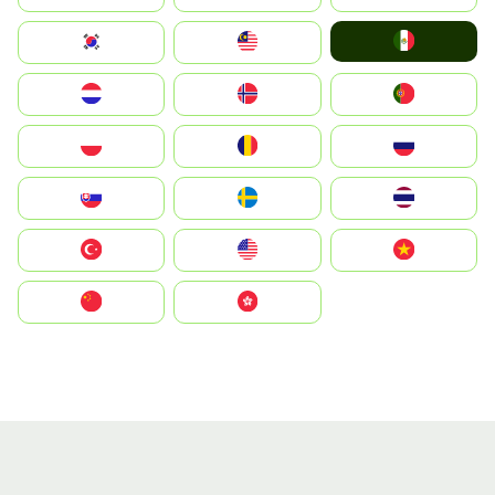
Mexico
South Korea
Malay
Nederland
Norge
Portugal
Polska
România
Россия
Slovensko
Ruoŧŧa
ไทย
Türkiye
United States
Vietnam
中国
中國香港特別行政區