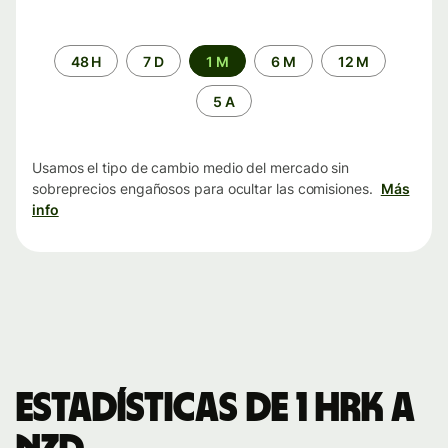
Periodo
48 H
7 D
1 M
6 M
12 M
de
tiempo
5 A
Usamos el tipo de cambio medio del mercado sin
sobreprecios engañosos para ocultar las comisiones.
Más
info
Estadísticas de 1 HRK a