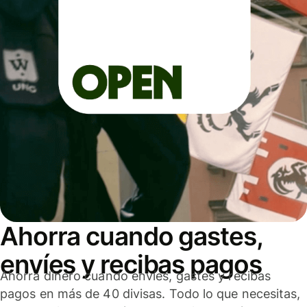
Ahorra cuando gastes,
envíes y recibas pagos
Ahorra dinero cuando envíes, gastes y recibas
pagos en más de 40 divisas. Todo lo que necesitas,