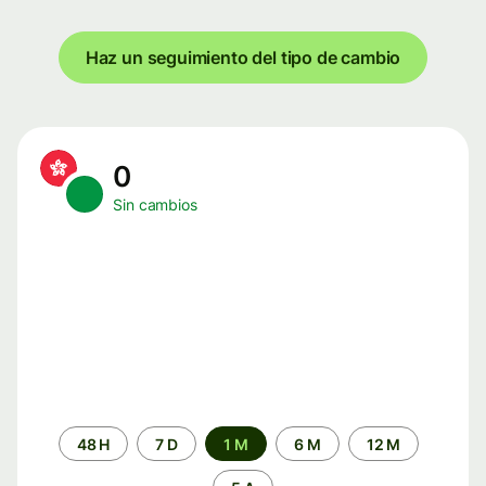
Haz un seguimiento del tipo de cambio
0
Sin cambios
Periodo
48 H
7 D
1 M
6 M
12 M
de
tiempo