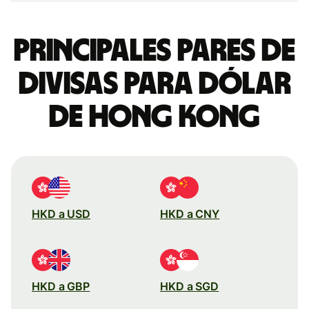
Principales pares de
divisas para dólar
de Hong Kong
HKD a USD
HKD a CNY
HKD a GBP
HKD a SGD