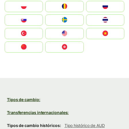
Polska
România
Россия
Slovensko
Ruoŧŧa
ไทย
Türkiye
United States
Vietnam
中国
中國香港特別行政區
Tipos de cambio:
Transferencias internacionales:
Tipos de cambio históricos:
Tipo histórico de AUD