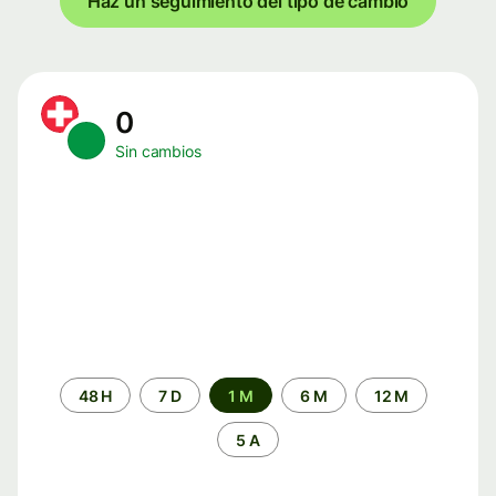
Haz un seguimiento del tipo de cambio
0
Sin cambios
Periodo
48 H
7 D
1 M
6 M
12 M
de
tiempo
5 A