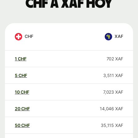
CHF a XAF hoy
CHF
XAF
1
CHF
702
XAF
5
CHF
3,511
XAF
10
CHF
7,023
XAF
20
CHF
14,046
XAF
50
CHF
35,115
XAF