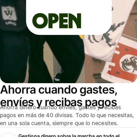
Ahorra cuando gastes,
envíes y recibas pagos
Ahorra dinero cuando envíes, gastes y recibas
pagos en más de 40 divisas. Todo lo que necesitas,
en una sola cuenta, siempre que lo necesites.
Gestiona dinero sobre la marcha en todo el