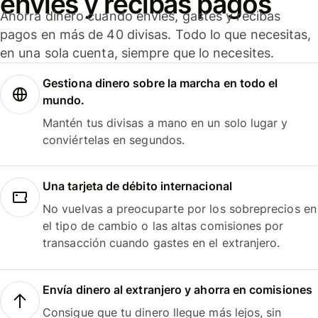
envíes y recibas pagos
Ahorra dinero cuando envíes, gastes y recibas
pagos en más de 40 divisas. Todo lo que necesitas,
en una sola cuenta, siempre que lo necesites.
Gestiona dinero sobre la marcha en todo el
mundo.
Mantén tus divisas a mano en un solo lugar y
conviértelas en segundos.
Una tarjeta de débito internacional
No vuelvas a preocuparte por los sobreprecios en
el tipo de cambio o las altas comisiones por
transacción cuando gastes en el extranjero.
Envía dinero al extranjero y ahorra en comisiones
Consigue que tu dinero llegue más lejos, sin