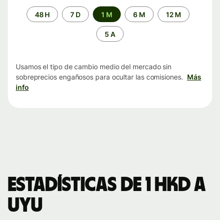
Periodo
48 H
7 D
1 M
6 M
12 M
de
tiempo
5 A
Usamos el tipo de cambio medio del mercado sin
sobreprecios engañosos para ocultar las comisiones.
Más
info
Estadísticas de 1 HKD a
UYU