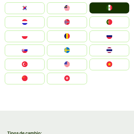
Mexico
South Korea
Malay
Nederland
Norge
Portugal
Polska
România
Россия
Slovensko
Ruoŧŧa
ไทย
Türkiye
United States
Vietnam
中国
中國香港特別行政區
Tipos de cambio: