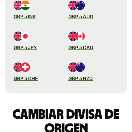
GBP a INR
GBP a AUD
GBP a JPY
GBP a CAD
GBP a CHF
GBP a NZD
Cambiar divisa de
origen