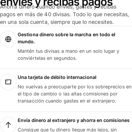
envíes y recibas pagos
Ahorra dinero cuando envíes, gastes y recibas
pagos en más de 40 divisas. Todo lo que necesitas,
en una sola cuenta, siempre que lo necesites.
Gestiona dinero sobre la marcha en todo el
mundo.
Mantén tus divisas a mano en un solo lugar y
conviértelas en segundos.
Una tarjeta de débito internacional
No vuelvas a preocuparte por los sobreprecios en
el tipo de cambio o las altas comisiones por
transacción cuando gastes en el extranjero.
Envía dinero al extranjero y ahorra en comisiones
Consigue que tu dinero llegue más lejos, sin