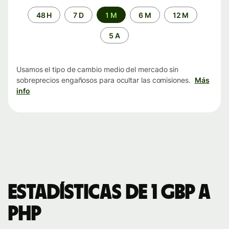
Periodo
48 H
7 D
1 M
6 M
12 M
de
tiempo
5 A
Usamos el tipo de cambio medio del mercado sin
sobreprecios engañosos para ocultar las comisiones.
Más
info
Estadísticas de 1 GBP a
PHP