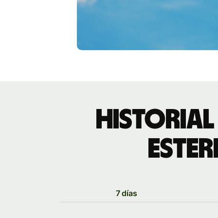
Historial
ester
7 días