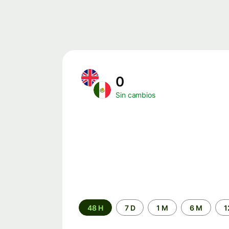
0
Sin cambios
Periodo
48 H
7 D
1 M
6 M
1
de
tiempo