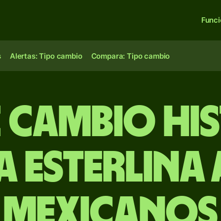
Func
s
Alertas: Tipo cambio
Compara: Tipo cambio
e Cambio Hi
a esterlina
mexicanos