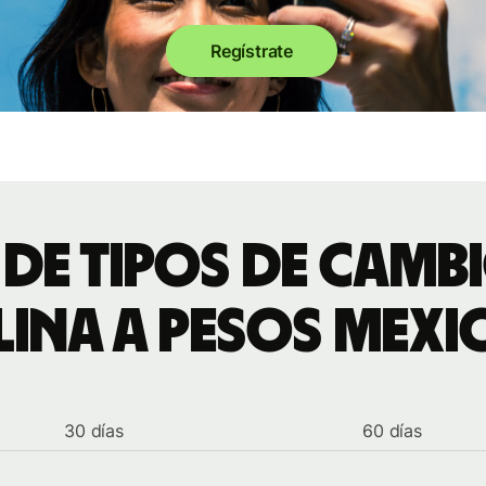
Regístrate
 de tipos de cambi
lina a pesos mex
30 días
60 días