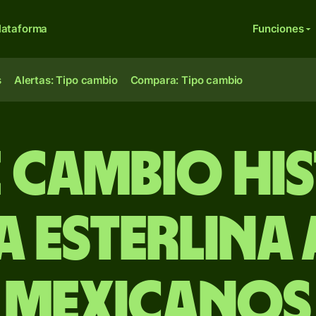
lataforma
Funciones
s
Alertas: Tipo cambio
Compara: Tipo cambio
e Cambio Hi
a esterlina
mexicanos