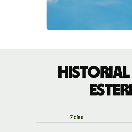
Historial
ester
7 días