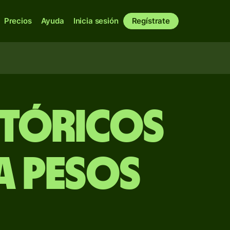
Precios
Ayuda
Inicia sesión
Regístrate
stóricos
 a pesos