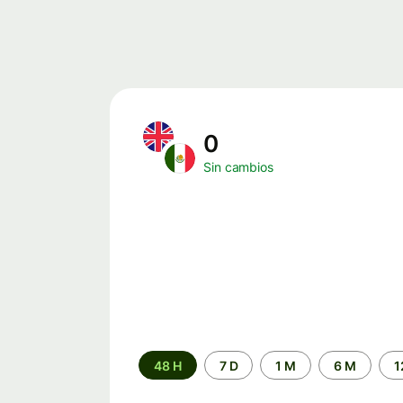
0
Sin cambios
Periodo
48 H
7 D
1 M
6 M
1
de
tiempo