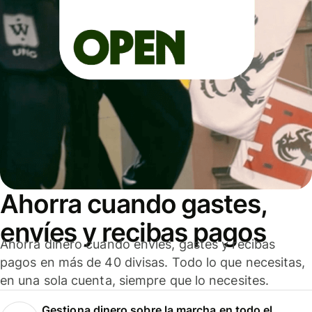
Ahorra cuando gastes,
envíes y recibas pagos
Ahorra dinero cuando envíes, gastes y recibas
pagos en más de 40 divisas. Todo lo que necesitas,
en una sola cuenta, siempre que lo necesites.
Gestiona dinero sobre la marcha en todo el