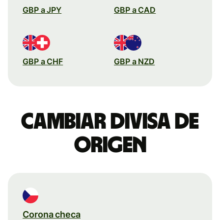
GBP a JPY
GBP a CAD
GBP a CHF
GBP a NZD
Cambiar divisa de
origen
Corona checa