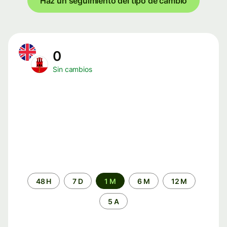
Haz un seguimiento del tipo de cambio
0
Sin cambios
Periodo
48 H
7 D
1 M
6 M
12 M
de
tiempo
5 A