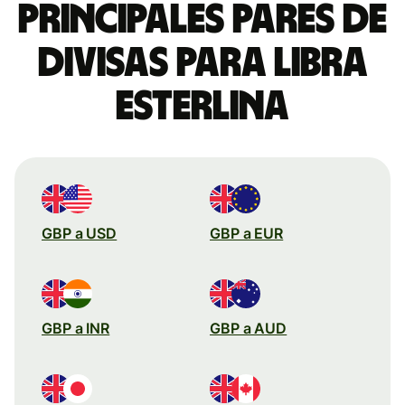
Principales pares de
divisas para libra
esterlina
GBP a USD
GBP a EUR
GBP a INR
GBP a AUD