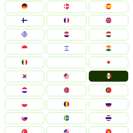
Deutschland
Denmark
España
Suomi
France
United Kingdom
Greece
Hrvatska
Magyarország
Indonesia
Israel
India
Italia
JA
Japan
Mexico
South Korea
Malay
Nederland
Norge
Portugal
Polska
România
Россия
Slovensko
Ruoŧŧa
ไทย
Türkiye
United States
Vietnam