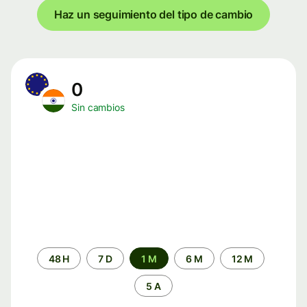
Haz un seguimiento del tipo de cambio
0
Sin cambios
Periodo
48 H
7 D
1 M
6 M
12 M
de
tiempo
5 A