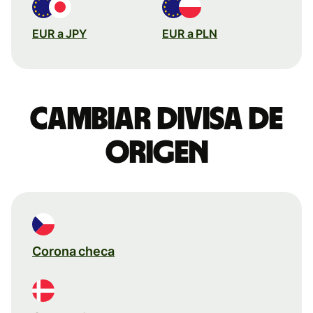
EUR a JPY
EUR a PLN
Cambiar divisa de
origen
Corona checa