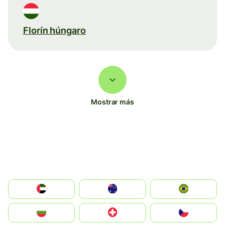
Florín húngaro
Mostrar más
الإمارات العربية المتحدة
Australia
Brazil
България
Switzerland
Czechia