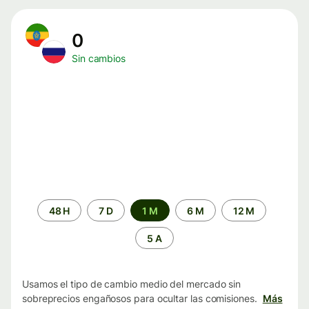
0
Sin cambios
Periodo
48 H
7 D
1 M
6 M
12 M
de
tiempo
5 A
Usamos el tipo de cambio medio del mercado sin
sobreprecios engañosos para ocultar las comisiones.
Más