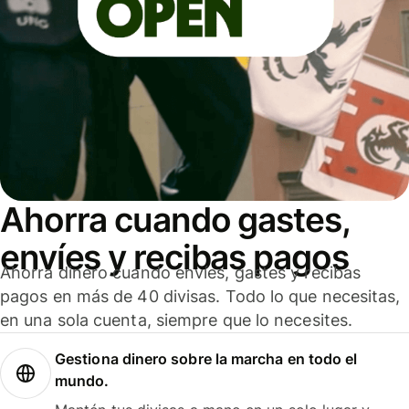
Ahorra cuando gastes,
envíes y recibas pagos
Ahorra dinero cuando envíes, gastes y recibas
pagos en más de 40 divisas. Todo lo que necesitas,
en una sola cuenta, siempre que lo necesites.
Gestiona dinero sobre la marcha en todo el
mundo.