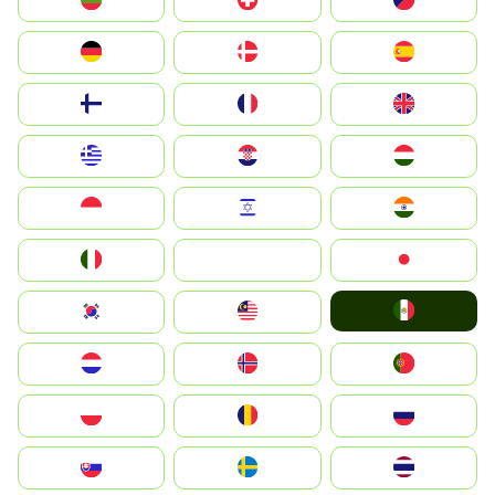
България
Switzerland
Czechia
Deutschland
Denmark
España
Suomi
France
United Kingdom
Greece
Hrvatska
Magyarország
Indonesia
Israel
India
Italia
JA
Japan
Mexico
South Korea
Malay
Nederland
Norge
Portugal
Polska
România
Россия
Slovensko
Ruoŧŧa
ไทย