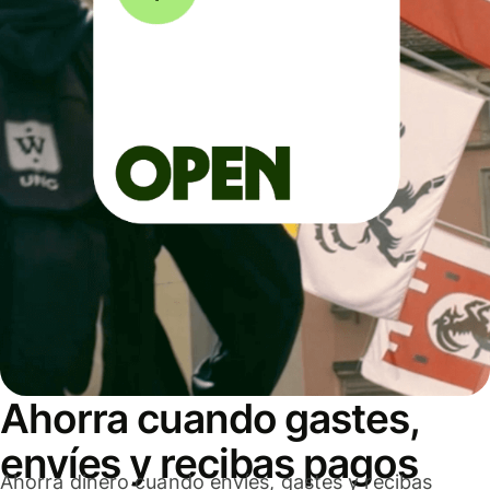
Ahorra cuando gastes,
envíes y recibas pagos
Ahorra dinero cuando envíes, gastes y recibas