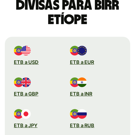
divisas para birr
etíope
ETB a USD
ETB a EUR
ETB a GBP
ETB a INR
ETB a JPY
ETB a RUB