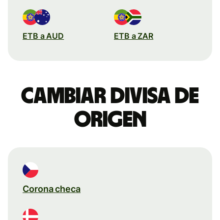
ETB a AUD
ETB a ZAR
Cambiar divisa de
origen
Corona checa