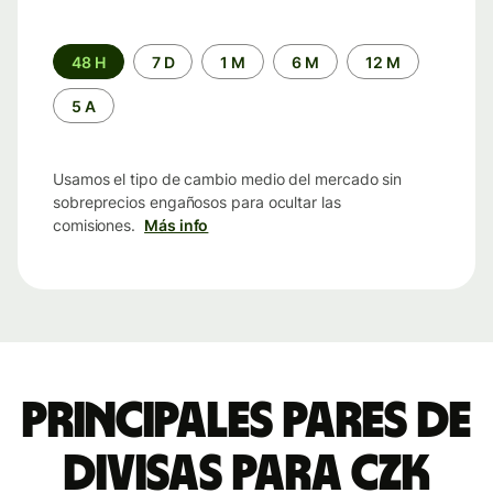
Periodo
48 H
7 D
1 M
6 M
12 M
de
tiempo
5 A
Usamos el tipo de cambio medio del mercado sin
sobreprecios engañosos para ocultar las
comisiones.
Más info
Principales pares de
divisas para CZK