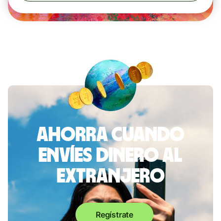
Ahorra cuando
envíes dinero al
extranjero
Regístrate