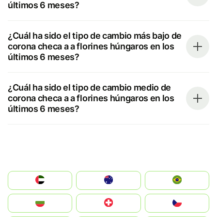
últimos 6 meses?
¿Cuál ha sido el tipo de cambio más bajo de
corona checa a a florines húngaros en los
últimos 6 meses?
¿Cuál ha sido el tipo de cambio medio de
corona checa a a florines húngaros en los
últimos 6 meses?
الإمارات العربية المتحدة
Australia
Brazil
България
Switzerland
Czechia