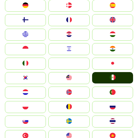
Deutschland
Denmark
España
Suomi
France
United Kingdom
Greece
Hrvatska
Magyarország
Indonesia
Israel
India
Italia
JA
Japan
Mexico
South Korea
Malay
Nederland
Norge
Portugal
Polska
România
Россия
Slovensko
Ruoŧŧa
ไทย
Türkiye
United States
Vietnam