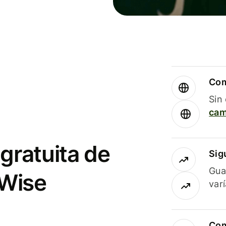
Com
Sin
cam
gratuita de
Sig
Gua
 Wise
var
Com