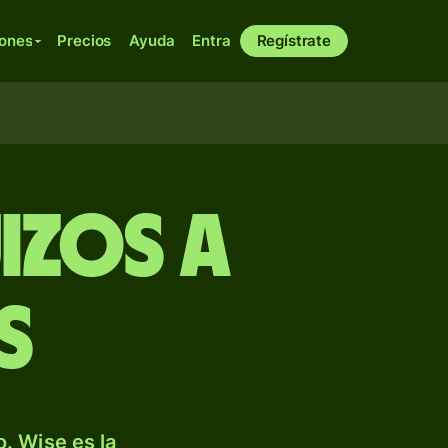
iones
Precios
Ayuda
Entra
Regístrate
izos a
s
. Wise es la