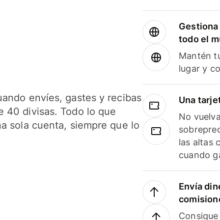
Gestiona 
todo el 
Mantén tu
lugar y c
uando envíes, gastes y recibas
Una tarje
 40 divisas. Todo lo que
No vuelva
na sola cuenta, siempre que lo
sobreprec
las altas
cuando ga
Envía din
comision
Consigue 