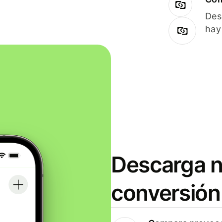
Des
hay
Descarga n
conversión