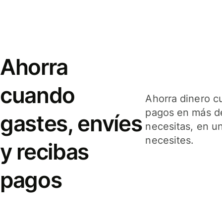
Ahorra
cuando
Ahorra dinero c
pagos en más de
gastes, envíes
necesitas, en u
necesites.
y recibas
pagos