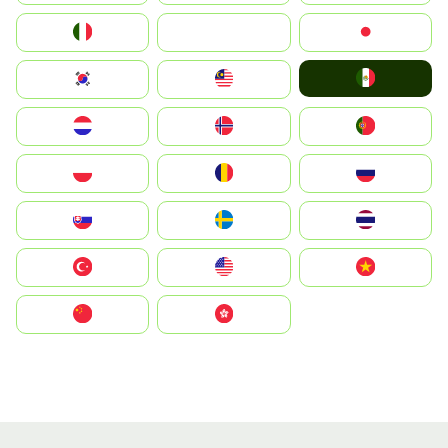
Italia
JA
Japan
Mexico
South Korea
Malay
Nederland
Norge
Portugal
Polska
România
Россия
Slovensko
Ruoŧŧa
ไทย
Türkiye
United States
Vietnam
中国
中國香港特別行政區