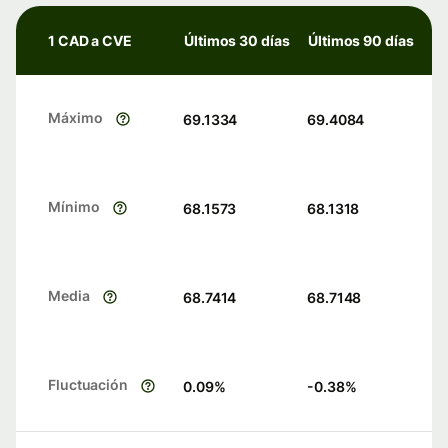
1 CAD a CVE
Últimos 30 días
Últimos 90 días
Máximo
69.1334
69.4084
Mínimo
68.1573
68.1318
Media
68.7414
68.7148
Fluctuación
0.09
%
-0.38
%