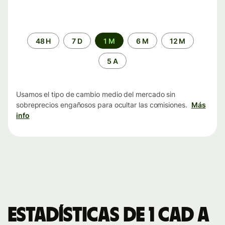
Periodo
48 H
7 D
1 M
6 M
12 M
de
tiempo
5 A
Usamos el tipo de cambio medio del mercado sin
sobreprecios engañosos para ocultar las comisiones.
Más
info
Estadísticas de 1 CAD a