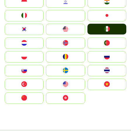
Indonesia
Israel
India
Italia
JA
Japan
Mexico
South Korea
Malay
Nederland
Norge
Portugal
Polska
România
Россия
Slovensko
Ruoŧŧa
ไทย
Türkiye
United States
Vietnam
中国
中國香港特別行政區