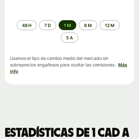
Periodo
48 H
7 D
1 M
6 M
12 M
de
tiempo
5 A
Usamos el tipo de cambio medio del mercado sin
sobreprecios engañosos para ocultar las comisiones.
Más
info
Estadísticas de 1 CAD a