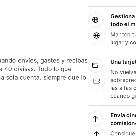
Gestiona 
todo el 
Mantén tu
lugar y c
uando envíes, gastes y recibas
Una tarje
 40 divisas. Todo lo que
No vuelva
na sola cuenta, siempre que lo
sobreprec
las altas
cuando ga
Envía din
comision
Consigue 