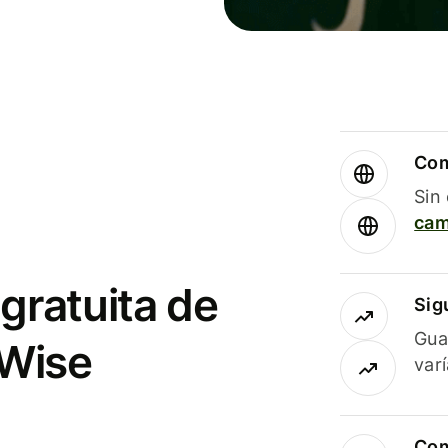
Com
Sin
cam
gratuita de
Sig
Gua
 Wise
var
Com