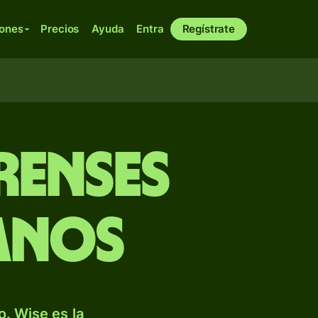
iones
Precios
Ayuda
Entra
Regístrate
renses
anos
. Wise es la