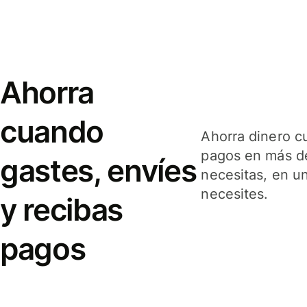
Ahorra
cuando
Ahorra dinero c
pagos en más de
gastes, envíes
necesitas, en u
necesites.
y recibas
pagos