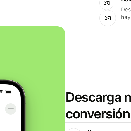
Des
hay
Descarga n
conversión