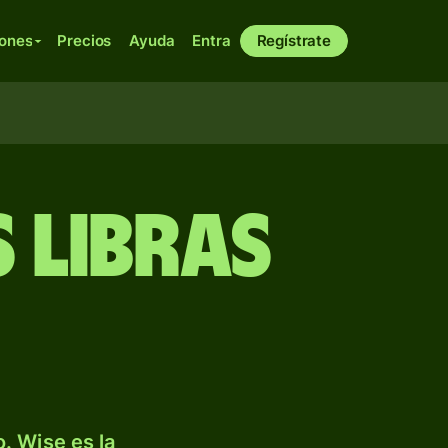
iones
Precios
Ayuda
Entra
Regístrate
 libras
. Wise es la