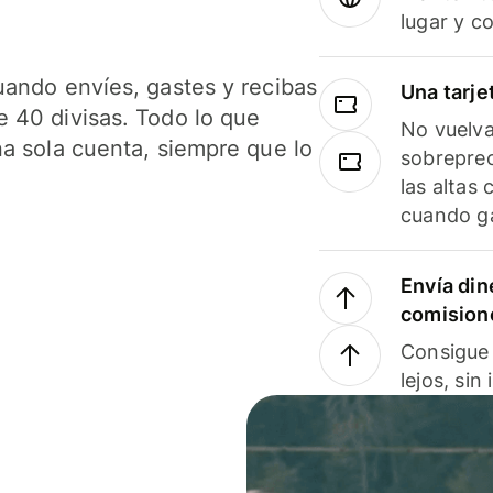
lugar y c
uando envíes, gastes y recibas
Una tarje
 40 divisas. Todo lo que
No vuelva
na sola cuenta, siempre que lo
sobreprec
las altas
cuando ga
Envía din
comision
Consigue 
lejos, sin