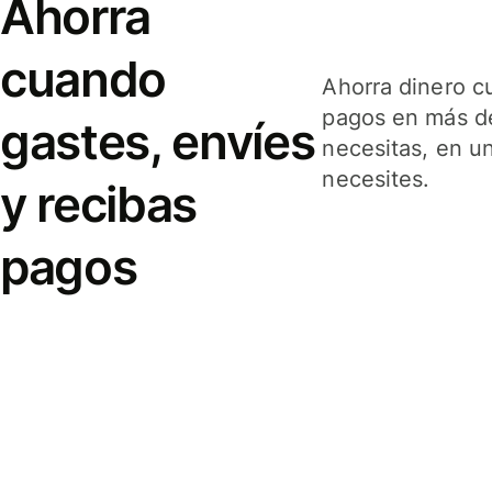
Ahorra
cuando
Ahorra dinero c
pagos en más de
gastes, envíes
necesitas, en u
necesites.
y recibas
pagos