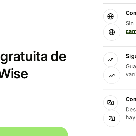
Com
Sin
cam
gratuita de
Sig
Gua
 Wise
var
Com
Des
hay