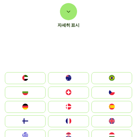
자세히 표시
الإمارات العربية المتحدة
Australia
Brazil
България
Switzerland
Czechia
Deutschland
Denmark
España
Suomi
France
United Kingdom
Greece
Hrvatska
Magyarország