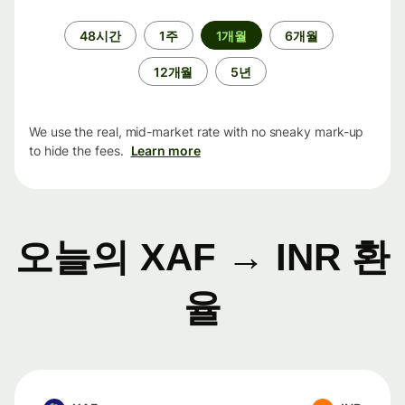
기
48시간
1주
1개월
6개월
간
12개월
5년
We use the real, mid-market rate with no sneaky mark-up
to hide the fees.
Learn more
오늘의 XAF → INR 환
율