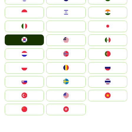
Indonesia
Israel
India
Italia
JA
Japan
South Korea
Malay
Mexico
Nederland
Norge
Portugal
Polska
România
Россия
Slovensko
Ruoŧŧa
ไทย
Türkiye
United States
Vietnam
中国
中國香港特別行政區