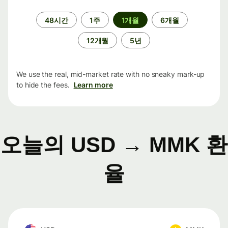
기
48시간
1주
1개월
6개월
간
12개월
5년
We use the real, mid-market rate with no sneaky mark-up
to hide the fees.
Learn more
오늘의 USD → MMK 환
율