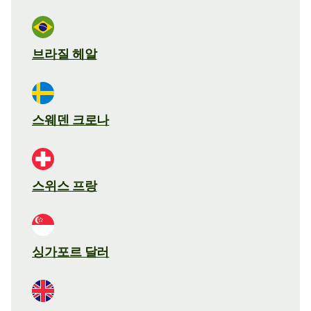
브라질 헤알
스웨덴 크로나
스위스 프랑
싱가포르 달러