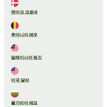
덴마크 크로네
루마니아 레우
말레이시아 링깃
미국 달러
불가리아 레프