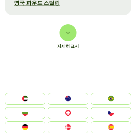
영국 파운드 스털링
자세히 표시
الإمارات العربية المتحدة
Australia
Brazil
България
Switzerland
Czechia
Deutschland
Denmark
España