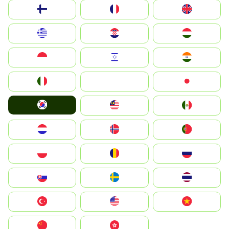
Suomi
France
United Kingdom
Greece
Hrvatska
Magyarország
Indonesia
Israel
India
Italia
JA
Japan
South Korea
Malay
Mexico
Nederland
Norge
Portugal
Polska
România
Россия
Slovensko
Ruoŧŧa
ไทย
Türkiye
United States
Vietnam
中国
中國香港特別行政區