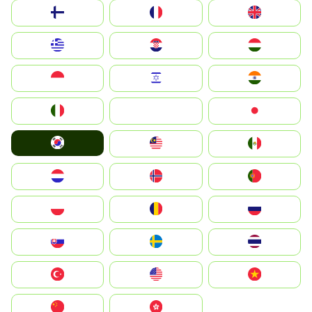
Suomi
France
United Kingdom
Greece
Hrvatska
Magyarország
Indonesia
Israel
India
Italia
JA
Japan
South Korea
Malay
Mexico
Nederland
Norge
Portugal
Polska
România
Россия
Slovensko
Ruoŧŧa
ไทย
Türkiye
United States
Vietnam
中国
中國香港特別行政區