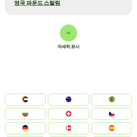
영국 파운드 스털링
자세히 표시
الإمارات العربية المتحدة
Australia
Brazil
България
Switzerland
Czechia
Deutschland
Denmark
España