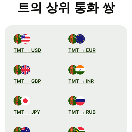
트의 상위 통화 쌍
TMT → USD
TMT → EUR
TMT → GBP
TMT → INR
TMT → JPY
TMT → RUB