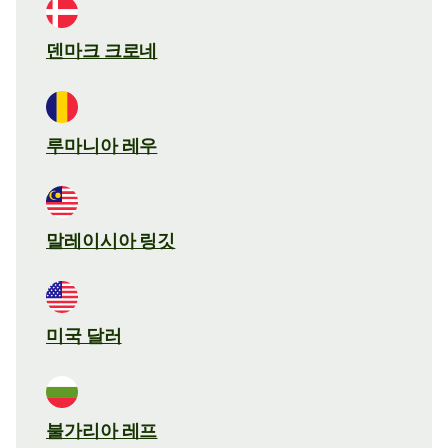
덴마크 크로네
루마니아 레우
말레이시아 링깃
미국 달러
불가리아 레프