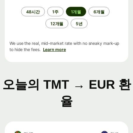
기
48시간
1주
1개월
6개월
간
12개월
5년
We use the real, mid-market rate with no sneaky mark-up
to hide the fees.
Learn more
오늘의 TMT → EUR 환
율