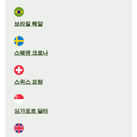
브라질 헤알
스웨덴 크로나
스위스 프랑
싱가포르 달러