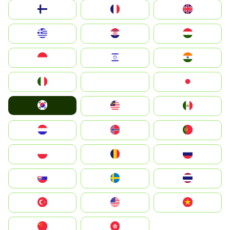
Suomi
France
United Kingdom
Greece
Hrvatska
Magyarország
Indonesia
Israel
India
Italia
JA
Japan
South Korea
Malay
Mexico
Nederland
Norge
Portugal
Polska
România
Россия
Slovensko
Ruoŧŧa
ไทย
Türkiye
United States
Vietnam
中国
中國香港特別行政區