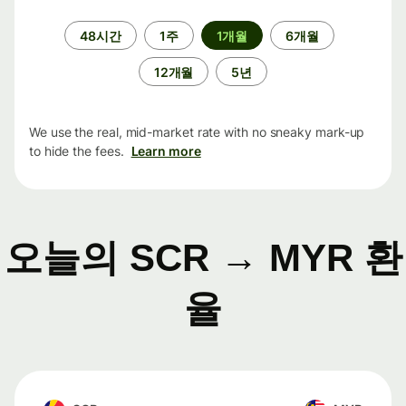
기
48시간
1주
1개월
6개월
간
12개월
5년
We use the real, mid-market rate with no sneaky mark-up
to hide the fees.
Learn more
오늘의 SCR → MYR 환
율