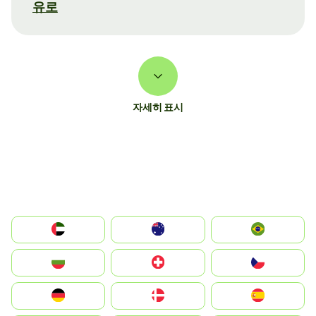
유로
자세히 표시
الإمارات العربية المتحدة
Australia
Brazil
България
Switzerland
Czechia
Deutschland
Denmark
España