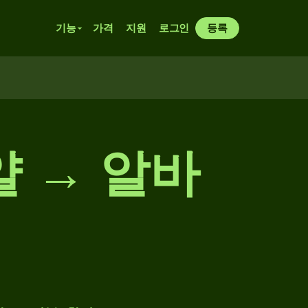
기능
가격
지원
로그인
등록
 → 알바