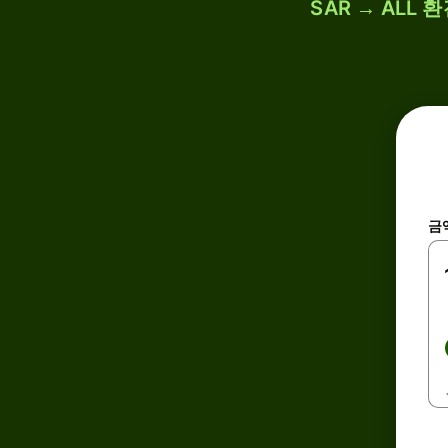
SAR → ALL
금