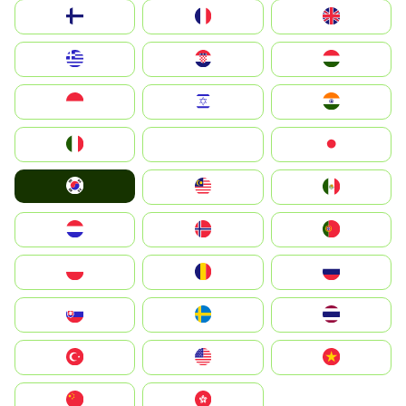
Suomi
France
United Kingdom
Greece
Hrvatska
Magyarország
Indonesia
Israel
India
Italia
JA
Japan
South Korea
Malay
Mexico
Nederland
Norge
Portugal
Polska
România
Россия
Slovensko
Ruoŧŧa
ไทย
Türkiye
United States
Vietnam
中国
中國香港特別行政區