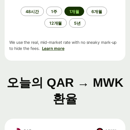
기
48시간
1주
1개월
6개월
간
12개월
5년
We use the real, mid-market rate with no sneaky mark-up
to hide the fees.
Learn more
오늘의 QAR → MWK
환율