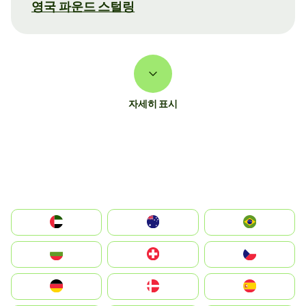
영국 파운드 스털링
자세히 표시
الإمارات العربية المتحدة
Australia
Brazil
България
Switzerland
Czechia
Deutschland
Denmark
España