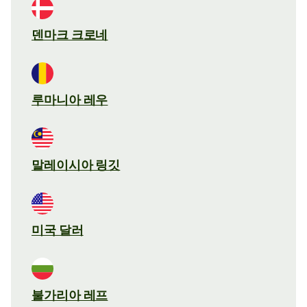
덴마크 크로네
루마니아 레우
말레이시아 링깃
미국 달러
불가리아 레프