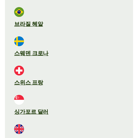
브라질 헤알
스웨덴 크로나
스위스 프랑
싱가포르 달러