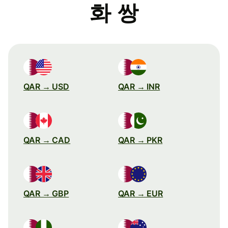
화 쌍
QAR → USD
QAR → INR
QAR → CAD
QAR → PKR
QAR → GBP
QAR → EUR