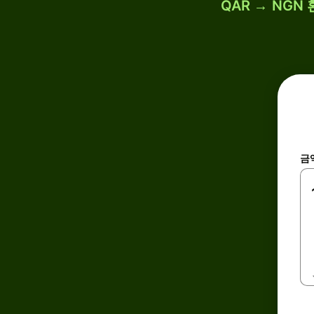
QAR → NGN
금