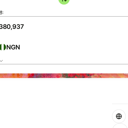
전:
NGN