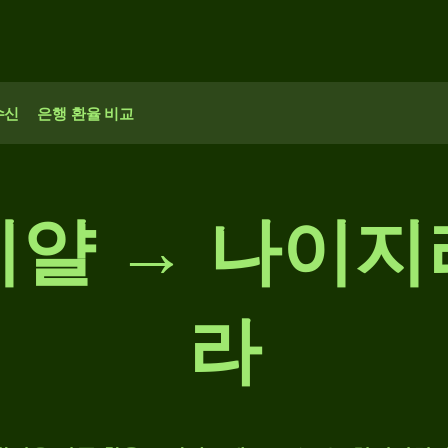
수신
은행 환율 비교
리얄 → 나이지
라