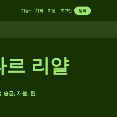
기능
가격
지원
로그인
등록
타르 리얄
 송금, 지불, 환