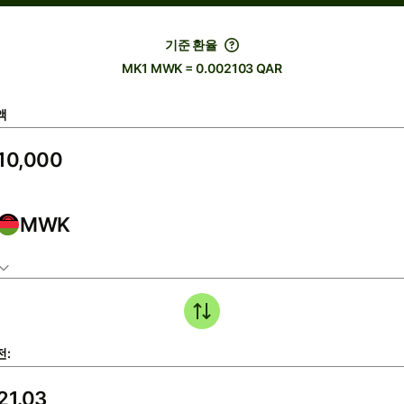
기준 환율
MK1 MWK = 0.002103 QAR
액
MWK
전: