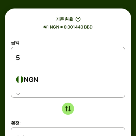
기준 환율
₦1 NGN = 0.001440 BBD
금액
NGN
환전: