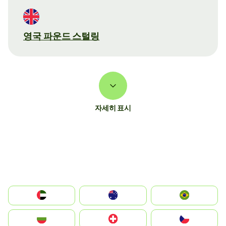
영국 파운드 스털링
자세히 표시
الإمارات العربية المتحدة
Australia
Brazil
България
Switzerland
Czechia