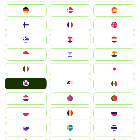
Deutschland
Denmark
España
Suomi
France
United Kingdom
Greece
Hrvatska
Magyarország
Indonesia
Israel
India
Italia
JA
Japan
South Korea
Malay
Mexico
Nederland
Norge
Portugal
Polska
România
Россия
Slovensko
Ruoŧŧa
ไทย