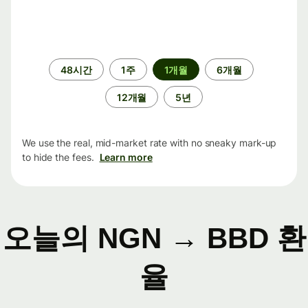
기
48시간
1주
1개월
6개월
간
12개월
5년
We use the real, mid-market rate with no sneaky mark-up
to hide the fees.
Learn more
오늘의 NGN → BBD 환
율