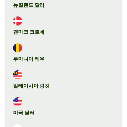
뉴질랜드 달러
덴마크 크로네
루마니아 레우
말레이시아 링깃
미국 달러