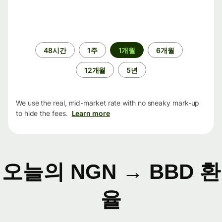
기
48시간
1주
1개월
6개월
간
12개월
5년
We use the real, mid-market rate with no sneaky mark-up
to hide the fees.
Learn more
오늘의 NGN → BBD 환
율