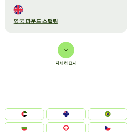
영국 파운드 스털링
자세히 표시
الإمارات العربية المتحدة
Australia
Brazil
България
Switzerland
Czechia