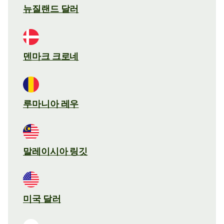
뉴질랜드 달러
덴마크 크로네
루마니아 레우
말레이시아 링깃
미국 달러