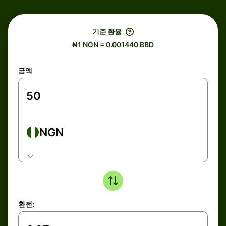
기준 환율
₦1 NGN = 0.001440 BBD
금액
NGN
환전: