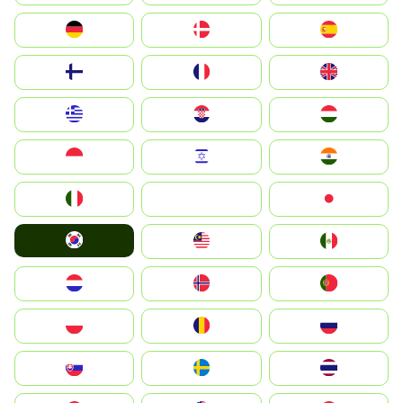
Deutschland
Denmark
España
Suomi
France
United Kingdom
Greece
Hrvatska
Magyarország
Indonesia
Israel
India
Italia
JA
Japan
South Korea
Malay
Mexico
Nederland
Norge
Portugal
Polska
România
Россия
Slovensko
Ruoŧŧa
ไทย