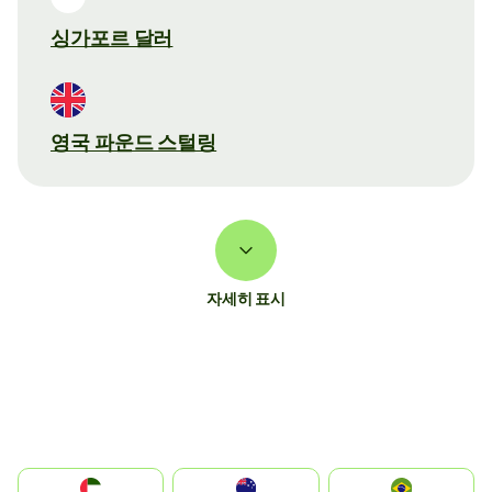
싱가포르 달러
영국 파운드 스털링
자세히 표시
الإمارات العربية المتحدة
Australia
Brazil