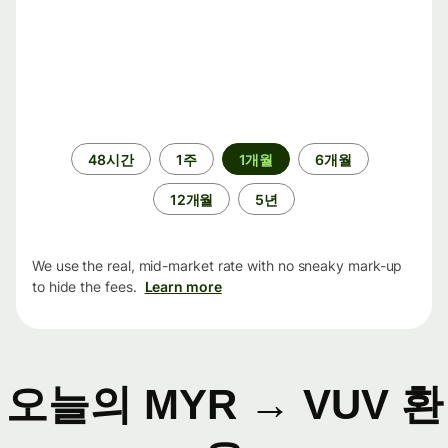
기
48시간
1주
1개월
6개월
간
12개월
5년
We use the real, mid-market rate with no sneaky mark-up
to hide the fees.
Learn more
오늘의 MYR → VUV 환