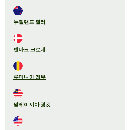
뉴질랜드 달러
덴마크 크로네
루마니아 레우
말레이시아 링깃